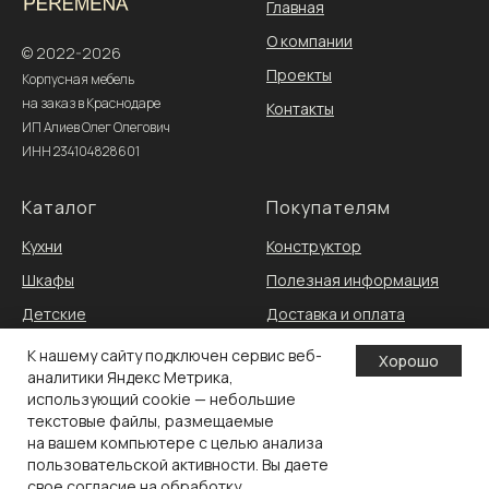
Главная
О компании
© 2022-2026
Проекты
Корпусная мебель
на заказ в Краснодаре
Контакты
ИП Алиев Олег Олегович
ИНН 234104828601
Каталог
Покупателям
Кухни
Конструктор
Шкафы
Полезная информация
Детские
Доставка и оплата
Прихожие
Политика обработки
К нашему сайту подключен сервис веб-
Хорошо
аналитики Яндекс Метрика,
ТВ зоны
персональных данных
использующий cookie — небольшие
Гардеробные
О сайте
текстовые файлы, размещаемые
на вашем компьютере с целью анализа
Каталог материалов
пользовательской активности. Вы даете
свое согласие на обработку