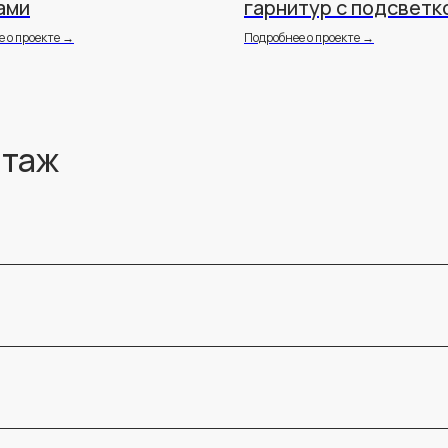
ами
гарнитур с подсветк
 о проекте →
Подробнее о проекте →
нтаж