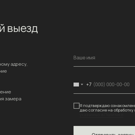
й выезд
Ваше имя
ному адресу,
ние
+7
чение
мя замера
Я подтверждаю ознакомлени
даю согласие на обработку
указанных в Политике
Отправить заявку