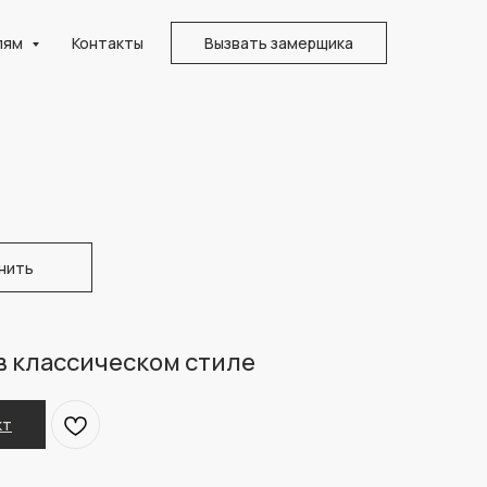
лям
Контакты
Вызвать замерщика
нить
в классическом стиле
кт