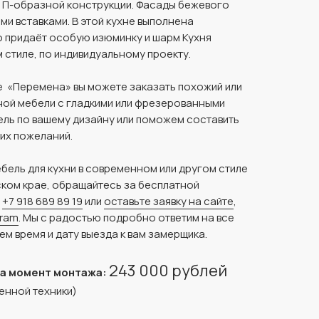
, П-образной конструкции. Фасады бежевого
и вставками. В этой кухне выполнена
о придаёт особую изюминку и шарм Кухня
 стиле, по индивидуальному проекту.
 «Перемена» вы можете заказать похожий или
ной мебели с гладкими или фрезерованными
ль по вашему дизайну или поможем составить
их пожеланий.
ебель для кухни в современном или другом стиле
ком крае, обращайтесь за бесплатной
у
+7 918 689 89 19
или
оставьте заявку на сайте
,
gram
. Мы с радостью подробно ответим на все
ем время и дату выезда к вам замерщика.
243 000 рублей
на момент монтажа:
енной техники)