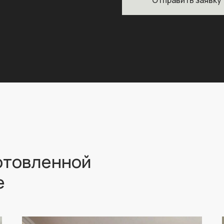
отовленной
е