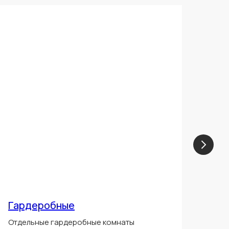
Гардеробные
Пр
Отдельные гардеробные комнаты
При