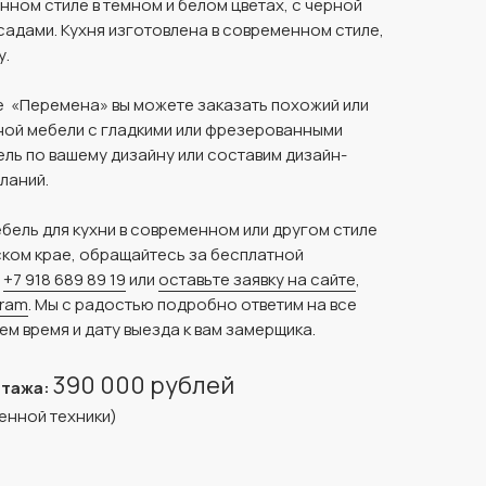
нном стиле в темном и белом цветах, с черной
садами. Кухня изготовлена в современном стиле,
у.
 «Перемена» вы можете заказать похожий или
ной мебели с гладкими или фрезерованными
ль по вашему дизайну или составим дизайн-
ланий.
ебель для кухни в современном или другом стиле
ком крае, обращайтесь за бесплатной
у
+7 918 689 89 19
или
оставьте заявку на сайте
,
gram
. Мы с радостью подробно ответим на все
ем время и дату выезда к вам замерщика.
390 000 рублей
нтажа:
енной техники)