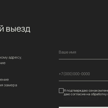
й выезд
Ваше имя
ному адресу,
ние
+7(000)000-0000
чение
мя замера
Я подтверждаю ознакомлени
даю согласие на обработку
указанных в Политике