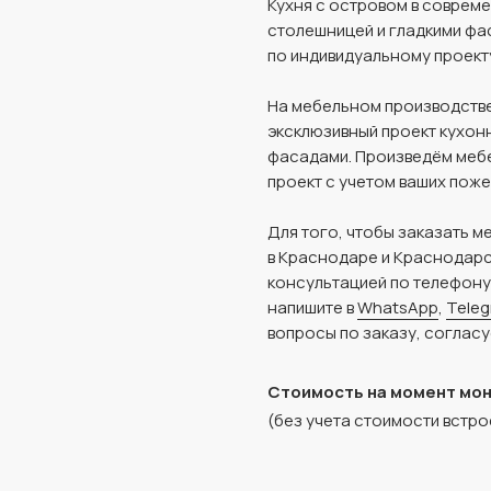
Кухня с островом в совреме
столешницей и гладкими фа
по индивидуальному проект
На мебельном производстве
эксклюзивный проект кухон
фасадами. Произведём мебе
проект с учетом ваших поже
Для того, чтобы заказать м
в Краснодаре и Краснодарс
консультацией по телефон
напишите в
WhatsApp
,
Tele
вопросы по заказу, согласу
Стоимость на момент мо
(без учета стоимости встро