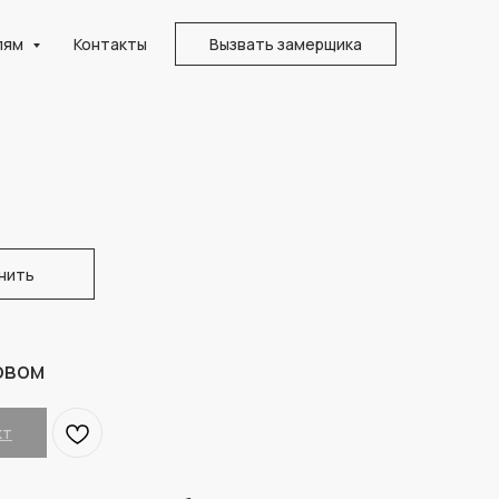
лям
Контакты
Вызвать замерщика
нить
овом
кт