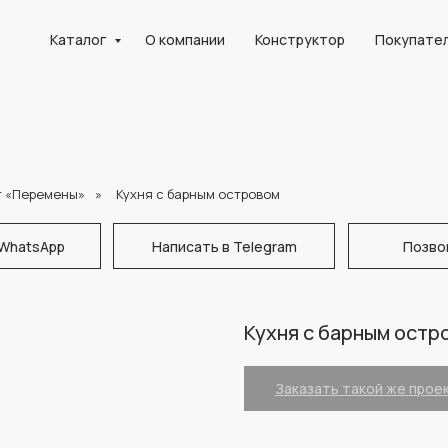
Каталог
О компании
Конструктор
Покупате
т «Перемены»
»
Кухня с барным островом
 WhatsApp
Написать в Telegram
Позво
Кухня с барным остр
Заказать такой же прое