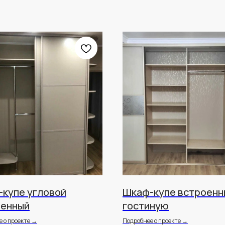
купе угловой
Шкаф-купе встроенн
оенный
гостиную
 о проекте →
Подробнее о проекте →