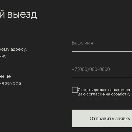
й выезд
Ваше имя
ному адресу,
ние
+7(000)000-0000
чение
мя замера
Я подтверждаю ознакомлени
даю согласие на обработку
указанных в Политике
Отправить заявку