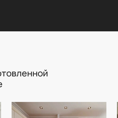
отовленной
е