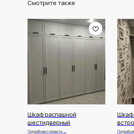
Смотрите также
Шкаф распашной
Шкаф-
шестидверный
встр
Подробнее о проекте →
Подробнее