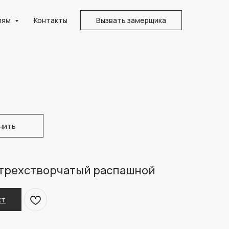
лям
Контакты
Вызвать замерщика
нить
трехстворчатый распашной
кт