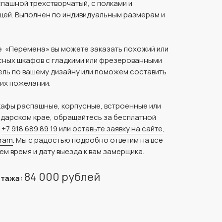
пашной трехстворчатый, с полками и
щей. Выполнен по индивидуальным размерам и
 «Перемена» вы можете заказать похожий или
сных шкафов с гладкими или фрезерованными
ль по вашему дизайну или поможем составить
ших пожеланий.
шкафы распашные, корпусные, встроенные или
одарском крае, обращайтесь за бесплатной
у
+7 918 689 89 19
или
оставьте заявку на сайте
,
gram
. Мы с радостью подробно ответим на все
ем время и дату выезда к вам замерщика.
84 000 рублей
нтажа: