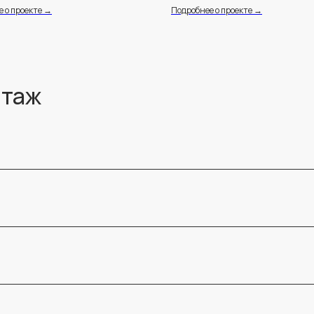
 о проекте →
Подробнее о проекте →
нтаж