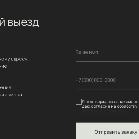
й выезд
Ваше имя
ному адресу,
ние
+7(000)000-0000
чение
мя замера
Я подтверждаю ознакомлени
даю согласие на обработку
указанных в Политике
Отправить заявку