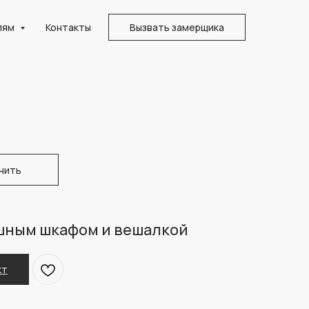
лям
Контакты
Вызвать замерщика
нить
шным шкафом и вешалкой
кт