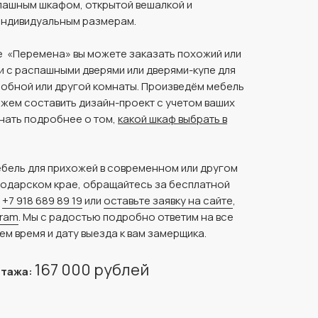
пашным шкафом, открытой вешалкой и
индивидуальным размерам.
 «Перемена» вы можете заказать похожий или
и с распашными дверями или дверями-купе для
робной или другой комнаты. Произведём мебель
ожем составить дизайн-проект с учетом ваших
нать подробнее о том,
какой шкаф выбрать в
ебель для прихожей в современном или другом
нодарском крае, обращайтесь за бесплатной
у
+7 918 689 89 19
или
оставьте заявку на сайте
,
gram
. Мы с радостью подробно ответим на все
ем время и дату выезда к вам замерщика.
167 000 рублей
нтажа: