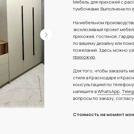
Мебель для прихожей с рас
тумбочками. Выполнена по 
На мебельном производстве
эксклюзивный проект мебел
прихожей, гостиной, гарде
по вашему дизайну или пом
пожеланий. Здесь можно уз
прихожую
.
Для того, чтобы заказать м
стиле в Краснодаре и Крас
консультацией по телефон
напишите в
WhatsApp
,
Tele
вопросы по заказу, согласу
Стоимость на момент мо