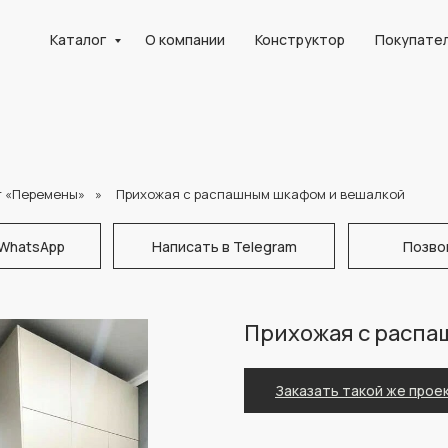
Каталог
О компании
Конструктор
Покупате
т «Перемены»
»
Прихожая с распашным шкафом и вешалкой
 WhatsApp
Написать в Telegram
Позво
Прихожая с распа
Заказать такой же прое