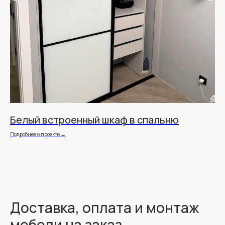
Белый встроенный шкаф в спальню
Ш
д
Подробнее о проекте →
Под
Доставка, оплата и монтаж
мебели на заказ